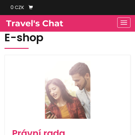
0 CZK
Men
E-shop
Právní rada